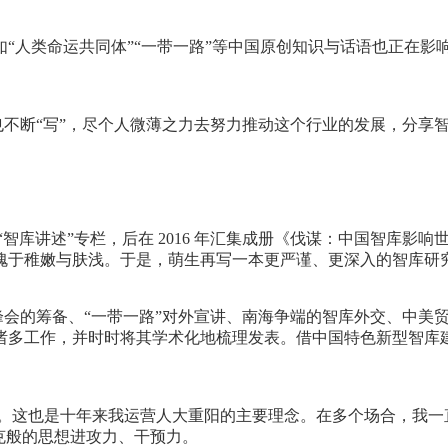
“人类命运共同体”“一带一路”等中国原创知识与话语也正在影
，也不断“写”，尽个人微薄之力去努力推动这个行业的发展，分享
写“智库讲述”专栏，后在 2016 年汇集成册《伐谋：中国智库
愧于稚嫩与肤浅。于是，萌生再写一本更严谨、更深入的智库研
峰会的筹备、“一带一路”对外宣讲、南海争端的智库外交、中美
诸多工作，并时时将其学术化地梳理发表。借中国特色新型智库
”一词的直译。这也是十年来我运营人大重阳的主要理念。在多个场合，
克般的思想进攻力、干预力。