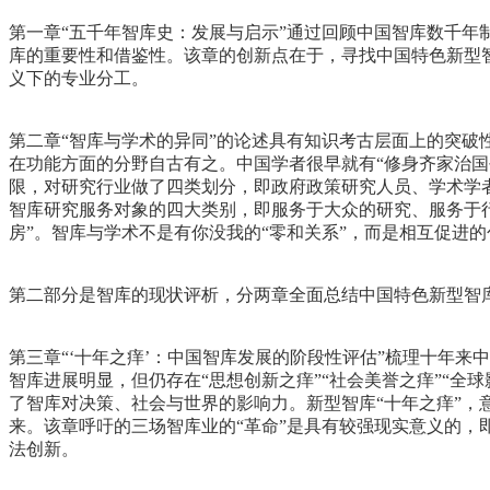
第一章“五千年智库史：发展与启示”通过回顾中国智库数千
库的重要性和借鉴性。该章的创新点在于，寻找中国特色新型智
义下的专业分工。
第二章“智库与学术的异同”的论述具有知识考古层面上的突
在功能方面的分野自古有之。中国学者很早就有“修身齐家治国
限，对研究行业做了四类划分，即政府政策研究人员、学术学
智库研究服务对象的四大类别，即服务于大众的研究、服务于行
房”。智库与学术不是有你没我的“零和关系”，而是相互促进
第二部分是智库的现状评析，分两章全面总结中国特色新型智
第三章“‘十年之痒’：中国智库发展的阶段性评估”梳理十年
智库进展明显，但仍存在“思想创新之痒”“社会美誉之痒”“全
了智库对决策、社会与世界的影响力。新型智库“十年之痒”
来。该章呼吁的三场智库业的“革命”是具有较强现实意义的
法创新。