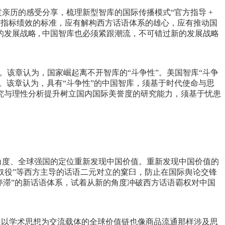
亲历的感受分享，梳理新型智库的国际传播模式“官方指导 +
国际指标绩效的标准，应有解构西方话语体系的雄心，应有推动国
发展战略 , 中国智库也必须紧跟潮流，不可错过新的发展战略
。该章认为，国家崛起离不开智库的“斗争性”。美国智库“斗争
。该章认为，具有“斗争性”的中国智库，须基于时代使命与思
究与理性分析提升树立国内国际美誉度的研究能力，须基于忧患
角度、全球强国的定位重新发现中国价值。重新发现中国价值的
与奴役”等西方主导的话语二元对立的窠臼，防止在国际舆论交锋
望VS停滞”的新话语体系，试着从新的角度冲破西方话语霸权对中国
讲述以学术思想为交流载体的全球价值链也像商品流通那样涉及思