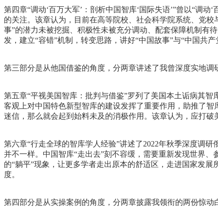
第四章“调动‘百万大军’：剖析中国智库‘国际失语’”曾以“调
的关注。该章认为，目前在高等院校、社会科学院系统、党校与
事”的潜力未被挖掘、积极性未被充分调动、配套保障机制有待
发，建立“容错”机制，转变思路，讲好“中国故事”与“中国共产
第三部分是从他国借鉴的角度，分两章讲述了我曾深度实地调
第五章“平视美国智库：批判与借鉴”罗列了美国本土诟病其
客观上对中国特色新型智库的建设发挥了重要作用，助推了智
迷信，那么就会起到始料未及的消极作用。该章认为，应打破
第六章“行走全球的智库学人经验”讲述了2022年秋季深度调
并不一样。中国智库“走出去”刻不容缓，需要重新发现世界
的“躺平”现象，让更多学者走出原本的舒适区，走进国家发
度。
第四部分是从实操案例的角度，分两章披露我领衔的两份惊动