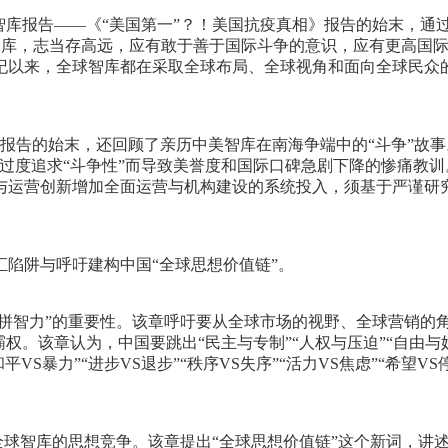
智库报告——《“美国第一”？！美国抗疫真相》报告的始末，通过
的中国智库，志当存高远，应有敢于善于国际斗争的意识，应有更高
纪以来，全球智库都在采取全球布局、全球视角和面向全球民众的
库报告的始末，还回顾了亲历中美智库在南海争端中的“斗争”故事
过度追求“斗争性”而导致美誉度和国际口碑急剧下降的惨痛教训
与运营创新增加全面运营与机构建设的系统投入，须基于严谨研
陷阱与呼吁建构中国“全球思想价值链”。
比拼智力”的重要性。该章呼吁要从全球市场的视野、全球营销的
权。该章认为，中国要跳出“民主与专制”“人权与压迫”“自由
和平VS暴力”“进步VS退步”“秩序VS失序”“活力VS焦虑”“希
容全球智库的思想竞争。该章提出“全球思想价值链”这个新词，