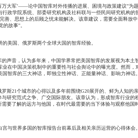
动‘百万大军’——论中国智库对外传播的进展、困境与政策建议”为
行政学院系统、部委研究机构及社科联与一些民间研究机构的哲学
完善、思想上的后顾之忧未能解决。该章建议，需要全面释放中
党的故事”。
研的美国、俄罗斯两个全球大国的智库经验。
智库的声音，认为多年来，中国学界常把美国智库的发展视为本土
库业在中国决策机制中的重要性与社会舆论中的曝光度。然而，
美国智库的三大神话，即独立性神话、正能量神话、影响力神话
研俄罗斯21个城市的心得以及多年前围绕G20展开的、鲜为人知
、参与研究范式之争、广交国际朋友。该章认为，形成智库行业的
展所需要了解的远方与他国，在时代最需要的当下体验与观察他国
白宫与世界多国的智库报告台前幕后及相关亲历运营的心得体会