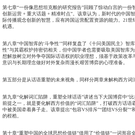
第七章“一份像思想坦克般的研究报告”回顾了惊动白宫的一份
创新运营 + 重大话题 + 精准时点”。该章认为，新时代
际传播观念创新的智慧，应有跨国运营配置资源的能力。21世
机遇。
第八章“中国智库的‘斗争性’”同样复盘了《十问美国民主》智
性”与其霸权护持密切相关，但中国学者也需要吸取美国智库为
想解放树立对外争夺国际话语权的职业理想，须基于政策改革
意识与长期理念做好对外复杂而漫长艰苦博弈的心理准备。
第五部分是从话语重塑的未来视角，同样分两章来解构西方词汇
第九章“化解词汇陷阱，重塑全球话语”讲述当下大国博弈中“
前提之一，就是要化解西方价值的“词汇陷阱”，打破西方话语霸
中被美国牵着鼻子走。该章提出“包容VS排斥”“团结VS分裂”“
的桎梏。
第十章“重塑中国的全球思想价值链”借用了“价值链”一词形