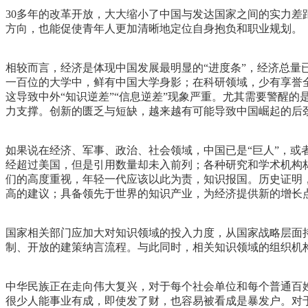
30多年的改革开放，大大缩小了中国与发达国家之间的实力
方向，也能促使青年人更加清晰地定位自身抱负和职业规划。
相较而言，经济是体现中国发展最明显的“进度条”，经济总量
一百位的大学中，鲜有中国大学身影；在科研领域，少有享誉
这导致中外“知识逆差”“信息逆差”现象严重。尤其需要警醒
力支撑。创新的匮乏与短缺，越来越有可能导致中国崛起的后
如果说在经济、军事、政治、社会领域，中国已是“巨人”，或
经超过美国，但是引用数量却未入前列；各种研究和学术机构
们的高度重视，年轻一代应该以此为责，知识报国。历史证明
高的建议；具备领先于世界的知识产业，为经济提供新的增长
国家相关部门应加大对知识领域的投入力度，从国家战略层面
制、开放的建策纳言流程。与此同时，相关知识领域的组织机
中华民族正在走向伟大复兴，对于每个社会单位和每个普通百
很少人能事业有成，即使发了财，也容易被看成是暴发户。对