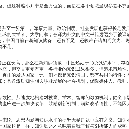
差距。但这种缩小并非是全方位的，而是在各个领域呈现参差不齐
已升至世界第二。军事力量、政治制度、社会发展也获得长足发展
全球的大学者、大学问家；被译为外文的中文书籍远远少于被译
的是，中国目前在新知识储备上还有不足，还较难在诸如巧实力、
劲不足。
者正在长高，那么在新知识领域，中国还处于“欠发达”水平，存
林立，但交叉重复严重；各行业的知识成果很多，但追求市场性、
，真正的发达国家，无一例外都是知识强国，都有共同的特性：
点；具备激励知识相关职业发展的社会机制，保障媒体人、教师
持续性、加速度地构建对教育、学术、智库的激励机制，健全市
构也应进一步加快改革，鼓励创新机制，消除改革惰性，不能因
姓来说，思想内涵与知识水平的提升无疑是题中应有之义。知识不
于国家也是一样，知识崛起才意味着自我了解与剖析能力的成熟