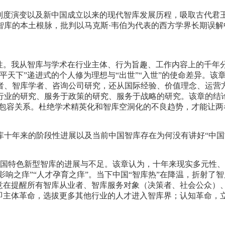
年制度演变以及新中国成立以来的现代智库发展历程，吸取古代君
库的本土根脉，批判以马克斯·韦伯为代表的西方学界长期误解
破性。我从智库与学术在行业主体、行为旨趣、工作内容上的千年
平天下”递进式的个人修为理想与“出世”“入世”的使命差异。
者、智库学者、咨询公司研究，还从国际经验、价值理念、运营
业的研究、服务于政策的研究、服务于战略的研究。该章的结论
的包容关系。杜绝学术精英化和智库空洞化的不良趋势，才能让
库十年来的阶段性进展以及当前中国智库存在为何没有讲好“中国
来中国特色新型智库的进展与不足。该章认为，十年来现实多元性
球影响之痒”“人才孕育之痒”。当下中国“智库热”在降温，折射了
，意在提醒所有智库从业者、智库服务对象（决策者、社会公众）
，即主体革命，选拔更多其他行业的人才进入智库界；认知革命，