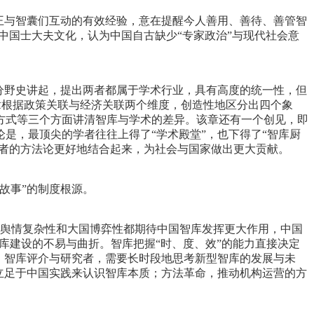
王与智囊们互动的有效经验，意在提醒今人善用、善待、善管智
中国士大夫文化，认为中国自古缺少“专家政治”与现代社会意
分野史讲起，提出两者都属于学术行业，具有高度的统一性，但
该章根据政策关联与经济关联两个维度，创造性地区分出四个象
方式等三个方面讲清智库与学术的差异。该章还有一个创见，即
是，最顶尖的学者往往上得了“学术殿堂”，也下得了“智库厨
两者的方法论更好地结合起来，为社会与国家做出更大贡献。
故事”的制度根源。
、舆情复杂性和大国博弈性都期待中国智库发挥更大作用，中国
智库建设的不易与曲折。智库把握“时、度、效”的能力直接决定
、智库评介与研究者，需要长时段地思考新型智库的发展与未
立足于中国实践来认识智库本质；方法革命，推动机构运营的方