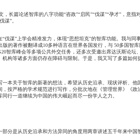
一文，长篇论述智库的八字功能“咨政”“启民”“伐谋”“孕才”，
伐谋”。
“伐谋”上学会精准发力，体现“思想坦克”的智库功能。我与同
版的著作被翻译成10多种语言在世界各国发行，与 50多国智
G20智库峰会等多项公共外交任务，还多次受邀出席达沃斯论坛
、机构等诸多方面仍存在障碍与限制。于是，我又写了多篇如何提
写一本关于智库的新著的想法，希望从历史沿承、现状评析、他
间，按严格的学术规范进行写作，分批次地在《管理世界》《政
库同行一道继续为中国的伟大崛起而尽一份学人之力。
一部分是从历史沿承和方法异同的角度用两章讲述五千年来中国