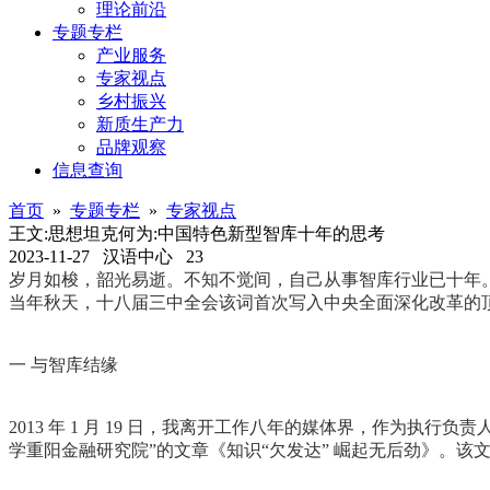
理论前沿
专题专栏
产业服务
专家视点
乡村振兴
新质生产力
品牌观察
信息查询
首页
»
专题专栏
»
专家视点
王文:思想坦克何为:中国特色新型智库十年的思考
2023-11-27
汉语中心
23
岁月如梭，韶光易逝。不知不觉间，自己从事智库行业已十年。
当年秋天，十八届三中全会该词首次写入中央全面深化改革的顶
一 与智库结缘
2013 年 1 月 19 日，我离开工作八年的媒体界，作为
学重阳金融研究院”的文章《知识“欠发达” 崛起无后劲》。该