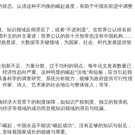
的状态。认清这种不均衡的崛起速度，有助于中国在前进中调整
。知识领域反倒滞后了，或者“不进则退”。在世界公认排名前
成中文的外文著述；世界公认的前十大智库也没有中国机构……
财政悬崖、大数据等关键领域，为国家、社会、时代发展提供智
在创新不足、力量分散、过于功利的弱点。每年论文发表数量已
经济性趋向严重。这种明显的崛起“洼地”和短板，应当引起我
具备科学的调查研究、系统分析能力，能够为政府提供可行性很
、作家、诗人、艺术家的社会地位与整体收入；等等。
场经济大背景下的制度保障，如知识产权制度、独立的智库机
为经济等领域的成功而忽视知识领域的滞后与纰漏。
崛起，中国永远不能说“崛起成功”。没有足够的知识与创见，
，意味着国家成长的稳健与厚重。