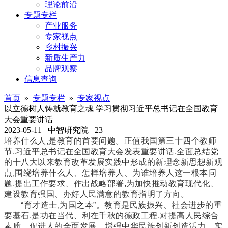
理论前沿
专题专栏
产业服务
专家视点
乡村振兴
新质生产力
品牌观察
信息查询
首页
»
专题专栏
»
专家视点
以立德树人铸就教育之魂 学习贯彻习近平总书记在全国教育
大会重要讲话
2023-05-11
中智研究院
23
培养什么人,是教育的首要问题。正值我国第三十四个教师
节,习近平总书记在全国教育大会发表重要讲话,全面总结党
的十八大以来教育改革发展实践中形成的新理念新思想新观
点,围绕培养什么人、怎样培养人、为谁培养人这一根本问
题,提出工作要求、作出战略部署,为加快推动教育现代化、
建设教育强国、办好人民满意的教育指明了方向。
“育才造士,为国之本”。教育是民族振兴、社会进步的重
要基石,是功在当代、利在千秋的德政工程,对提高人民综合
素质、促进人的全面发展、增强中华民族创新创造活力、实