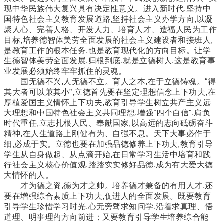
现中华民族伟大复兴具有决定性意义。进入新时代,坚持中
国特色社会主义教育发展道路,坚持社会主义办学方向,以凝
聚人心、完善人格、开发人力、培育人才、造福人民为工作
目标,培养德智体美劳全面发展的社会主义建设者和接班人,
是教育工作的根本任务,也是教育现代化的方向目标。让学
生德智体美劳全面发展,归根到底,就是立德树人,这是教育事
业发展必须始终牢牢抓住的灵魂。
国无德不兴,人无德不立。育人之本,在于立德铸魂。“得
其大者可以兼其小”,立德首先要在坚定理想信念上下功夫,在
厚植爱国主义情怀上下功夫,教育引导学生树立共产主义远
大理想和中国特色社会主义共同理想,增强“四个自信”,肩负
时代重任,立志扎根人民、奉献国家,以高远的志向砥砺奋斗
精神,在人生道路上刚健有为、自强不息。天下大事必作于
细,必成于实。立德也要在加强品德修养上下功夫,教育引导
学生从自身做起、从点滴开始,在日常学习生活中培育和践
行社会主义核心价值观,踏踏实实修好品德,成为有大爱大德
大情怀的人。
才为德之资,德为才之帅。培养德才兼备的有用人才,还
要在增强综合素质上下功夫,促进人的全面发展。既要教育
引导学生珍惜学习时光,心无旁骛求知问学,沿着求真理、悟
道理、明事理的方向前进；又要教育引导学生培养综合能