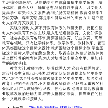
力,培养创新思维。从帮助学生在体育锻炼中享受乐趣、增
强体质、健全人格、锤炼意志,到坚持以美育人、以文化人,
提高学生审美和人文素养,再到弘扬劳动精神,教育引导学生
崇尚劳动、尊重劳动,都是学生健康成长的重要方面,是立德
树人的教育实践抓手。
实现立德树人,离不开教育体系的制度支撑。要把立德
树人作为教育工作的主线,融入思想道德教育、文化知识教
育、社会实践教育各环节,贯穿基础教育、职业教育、高等
教育各领域。只有让学科体系、教学体系、教材体系、管理
体系都围绕这个目标来设计,教师围绕这个目标来教,学生围
绕这个目标来学,才能聚焦聚力、取得实效,构建起德智体美
劳全面培养的教育体系,为人才培养筑牢更高水平、更加科
学的制度基础。
教育大计,教师为本。培养优秀人才,必须有优秀教师。
建设社会主义现代化强国,对教师队伍建设提出新的更高要
求,也对全党全社会尊师重教提出新的更高要求。加强党对
教育工作的全面领导,不断提高教师待遇,弘扬尊师重教的社
会风尚,让广大教师安心从教、热心从教,必将汇聚起教育事
业改革发展的磅礴力量,培养大批德才兼备、担当重任的社
会主义建设者和接班人。
上一篇：
卢岩:强化内部建设 打造新型智库