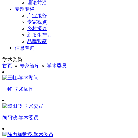
理论前沿
专题专栏
产业服务
专家视点
乡村振兴
新质生产力
品牌观察
信息查询
学术委员
首页
»
专家智库
»
学术委员
王虹-学术顾问
陶阳波-学术委员