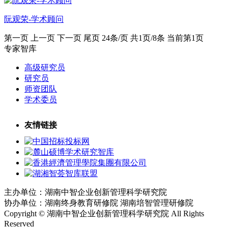
阮观荣-学术顾问
第一页 上一页 下一页 尾页 24条/页 共1页/8条 当前第1页
专家智库
高级研究员
研究员
师资团队
学术委员
友情链接
主办单位：湖南中智企业创新管理科学研究院
协办单位：湖南终身教育研修院 湖南培智管理研修院
Copyright © 湖南中智企业创新管理科学研究院 All Rights
Reserved