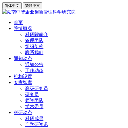
简体中文
繁體中文
首页
院情概况
科研院简介
管理团队
组织架构
联系我们
通知动态
通知公告
工作动态
机构设置
专家智库
高级研究员
研究员
师资团队
学术委员
科研动态
科研成果
产学研资讯