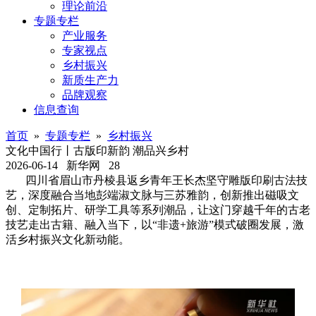
理论前沿
专题专栏
产业服务
专家视点
乡村振兴
新质生产力
品牌观察
信息查询
首页
»
专题专栏
»
乡村振兴
文化中国行丨古版印新韵 潮品兴乡村
2026-06-14
新华网
28
四川省眉山市丹棱县返乡青年王长杰坚守雕版印刷古法技
艺，深度融合当地彭端淑文脉与三苏雅韵，创新推出磁吸文
创、定制拓片、研学工具等系列潮品，让这门穿越千年的古老
技艺走出古籍、融入当下，以“非遗+旅游”模式破圈发展，激
活乡村振兴文化新动能。