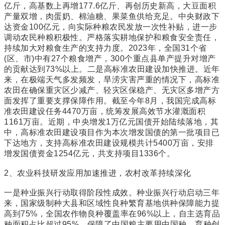
亿斤，高基数上再增177.6亿斤、再创历史新高，大豆面积
产量双增，肉蛋奶、棉油糖、果菜鱼供给充足。中央财政下
达资金100亿元，向实际种粮农民发放一次性补贴，进一步
调动农民种粮积极性。严格落实耕地保护和粮食安全责任，
持续加大对粮食生产的支持力度。2023年，全国31个省
(区、市)中有27个粮食增产，300个重点县单产提升对增产
的贡献达到73%以上。二是高标准农田建设加快推进。近年
来，在极端天气多发频发，旱涝灾害严重的情况下，高标准
农田在确保重灾区少减产、轻灾区保稳产、无灾区多增产方
面发挥了重要支撑保障作用。截至今年8月，我国完成高标
准农田建设任务4470万亩，统筹发展高效节水灌溉面积
1161万亩。近期，中央增发1万亿元国债开始陆续落地，其
中，高标准农田建设项目作为本次增发国债的第一批项目已
下达地方，支持高标准农田建设规模共计5400万亩，安排
增发国债资金1254亿元，共支持项目1336个。
2、农业科技研发应用加速推进，农村改革持续深化
一是种业振兴行动取得阶段性成效。种业振兴行动启动三年
来，国家级制种大县和区域性良种繁育基地供种保障能力提
高到75%，全国农作物良种覆盖率在96%以上，自主选育品
种面积占比超过95%，保障了中国粮主要用中国种。育种创