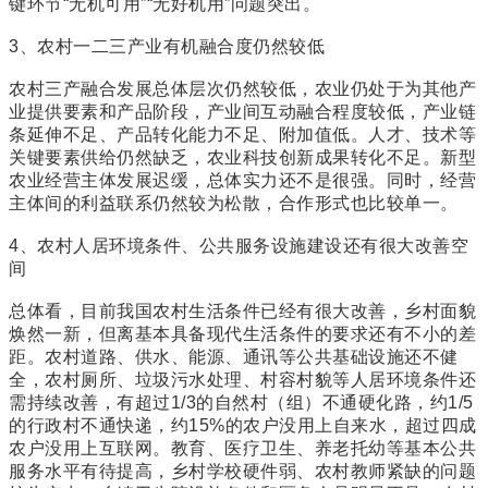
键环节“无机可用”“无好机用”问题突出。
3、农村一二三产业有机融合度仍然较低
农村三产融合发展总体层次仍然较低，农业仍处于为其他产
业提供要素和产品阶段，产业间互动融合程度较低，产业链
条延伸不足、产品转化能力不足、附加值低。人才、技术等
关键要素供给仍然缺乏，农业科技创新成果转化不足。新型
农业经营主体发展迟缓，总体实力还不是很强。同时，经营
主体间的利益联系仍然较为松散，合作形式也比较单一。
4、农村人居环境条件、公共服务设施建设还有很大改善空
间
总体看，目前我国农村生活条件已经有很大改善，乡村面貌
焕然一新，但离基本具备现代生活条件的要求还有不小的差
距。农村道路、供水、能源、通讯等公共基础设施还不健
全，农村厕所、垃圾污水处理、村容村貌等人居环境条件还
需持续改善，有超过1/3的自然村（组）不通硬化路，约1/5
的行政村不通快递，约15%的农户没用上自来水，超过四成
农户没用上互联网。教育、医疗卫生、养老托幼等基本公共
服务水平有待提高，乡村学校硬件弱、农村教师紧缺的问题