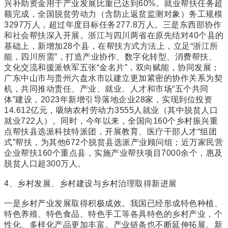
兴补助资金用于产业发展比重已达到60%。就业帮扶任务超
额完成，全国脱贫劳动力（含防止返贫监测对象）务工规模
3297万人，超过年度目标任务277.8万人。三是东西部协作
和社会帮扶深入开展。浙江与四川两省在原先结对40个县的
基础上，新增加28个县，在帮扶方式方法上，立足“浙江所
能，四川所需”，打造产业协作、数字化转型、消费帮扶、
文化交流和援派铁军五张“金名片”，双向赋能，协同发展；
广东中山市与贵州六盘水市以建立更加紧密的协作关系为契
机，共同推动责任、产业、就业、人才和市场“五个共同
体”建设，2023年新增引导落地企业28家，实现到位投资
14.612亿元，吸纳农村劳动力3555人就业（其中脱贫人口
就业722人）。同时，今年以来，全国向160个乡村振兴重
点帮扶县选派科技特派团，开展教育、医疗干部人才“组团
式”帮扶，为其他672个脱贫县选派产业顾问组；近万家民营
企业帮扶160个重点县，实施产业帮扶项目7000余个，惠及
脱贫人口超300万人。
4、乡村发展、乡村建设与乡村治理取得新进展
一是乡村产业发展取得积极成效。我国已经形成特色种植、
特色养殖、特色食品、特色手工等各具特色的乡村产业，个
性化、多样化产品更加丰富。产业链条也不断延伸拓展。新