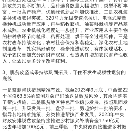
新攻关力度不断加大，品种选育数量大幅增加，类型不断丰
富，一批高产稳产、优质绿色新品种加快推出。二是农机装
备补短板取得突破。320马力无级变速拖拉机、电驱式精量
播种机成功量产应用，再生稻收获机、油菜移栽机等产品基
本成熟。农业机械化程度进一步提升，产业应用从主要作物
的耕种收环节向植保、秸秆处理、烘干等全过程延伸。三是
农村改革持续深化，农村社会保持和谐稳定。深化农村土地
制度改革，扎实搞好确权，稳步推进赋权，有序实现活权，
赋予农民更加充分的财产权益，创造条件增加农民财产性收
入，让农民更多分享改革红利。
3、脱贫攻坚成果持续巩固拓展，守住不发生规模性返贫的
底线
一是监测帮扶措施精准有效。截至2023年9月底，中西部22
个省份63.5%的监测对象已消除返贫致贫风险，其余均落实
了帮扶措施。二是脱贫地区特色产业稳步发展。按照巩固发
展一批、升级发展一批、盘活一批、另起炉灶一批的要求，
指导各地精准施策、分类推进帮扶产业发展。2023年中央
财政安排脱贫攻坚衔接推进乡村振兴补助资金1750亿元，
比去年增加100亿元，前三季度，中央财政衔接推进乡村振