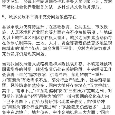
较为突出，乡镇卫生院设施条件和医务人员明显不足，农村
市场化社会化养老服务欠缺，乡村公共文化服务滞后。
5、城乡发展不平衡不充分问题依然存在
县城承载力仍有待提升，在基础教育、公共卫生、市政设
施、人居环境和产业配套等方面存在不少短板弱项，与地级
及以上城市城区相比存在很大差距。城乡之间要素流动仍存
在体制机制障碍。土地、人才、资金等要素仍然更多地呈现
向城市的“单向”流动，城乡发展不平衡、乡村内在潜力难以
充分发挥仍是现实问题。
当前我国发展进入战略机遇和风险挑战并存、不确定难预料
因素增多的时期，经济恢复仍处在关键阶段。中央经济工作
会议将上年的“需求收缩、供给冲击、预期转弱”“三重压
力”更新为“有效需求不足、部分行业产能过剩、社会预期偏
弱、风险隐患仍然较多，国内大循环存在堵点”“五大挑战”。
其中，“需求不足”和“预期偏弱”仍在“三重压力”范畴之列，对
预期的表述由“转弱”调整为“偏弱”，指向预期的变化在方向
上已不再向下；供给形势研判出现显著改变，由“供给冲
击”调整为“部分行业产能过剩”；“风险隐患仍然较多”，主要
集中在房地产、地方债务、中小金融机构三大方面；“国内