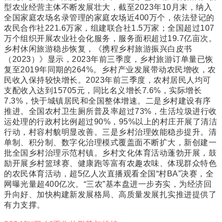
型农业经营主体不断发展壮大，截至2023年10月末，纳入
全国家庭农场名录管理的家庭农场近400万个，依法登记的
农民合作社221.6万家，组建联合社1.5万家；全国超过107
万个组织开展农业社会化服务，服务面积超过19.7亿亩次。
乡村休闲旅游稳步恢复，《携程乡村旅游振兴白皮书
（2023）》显示，2023年前三季度，乡村旅游订单量已恢
复至2019年同期的264%。乡村产业发展带动农民增收，农
民收入保持较快增长。2023年前三季度，农村居民人均可
支配收入达到15705元，同比名义增长7.6%，实际增长
7.3%，快于城镇居民和全国整体增速。二是乡村建设有序
推进。全国农村卫生厕所普及率超过73%，生活垃圾进行收
运处理的行政村比例超过90%，95%以上的村庄开展了清洁
行动，村容村貌明显改善。三是乡村治理效能稳步提升。清
单制、积分制、数字化治理模式覆盖面不断扩大，新创建一
批全国乡村治理示范村镇。乡村文化体育活动蓬勃开展，鼓
励开展乡村篮球赛、健康跑等富有农趣农味、体现群众特色
的农民体育活动，超5亿人次直播观看全国“村BA”决赛，全
网曝光量超400亿次。“三农”基本盘进一步夯实，为经济回
升向好、加快构建新发展格局、高质量发展扎实推进提供了
有力支撑。