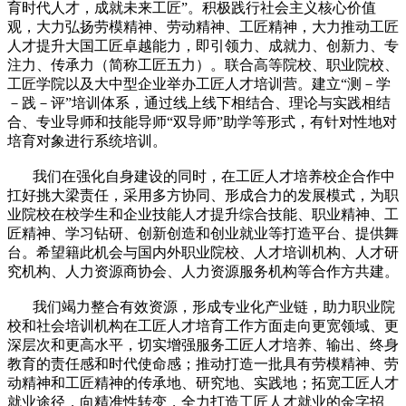
育时代人才，成就未来工匠”。积极践行社会主义核心价值
观，大力弘扬劳模精神、劳动精神、工匠精神，大力推动工匠
人才提升大国工匠卓越能力，即引领力、成就力、创新力、专
注力、传承力（简称工匠五力）。联合高等院校、职业院校、
工匠学院以及大中型企业举办工匠人才培训营。建立“测－学
－践－评”培训体系，通过线上线下相结合、理论与实践相结
合、专业导师和技能导师“双导师”助学等形式，有针对性地对
培育对象进行系统培训。
我们在强化自身建设的同时，在工匠人才培养校企合作中
扛好挑大梁责任，采用多方协同、形成合力的发展模式，为职
业院校在校学生和企业技能人才提升综合技能、职业精神、工
匠精神、学习钻研、创新创造和创业就业等打造平台、提供舞
台。希望籍此机会与国内外职业院校、人才培训机构、人才研
究机构、人力资源商协会、人力资源服务机构等合作方共建。
我们竭力整合有效资源，形成专业化产业链，助力职业院
校和社会培训机构在工匠人才培育工作方面走向更宽领域、更
深层次和更高水平，切实增强服务工匠人才培养、输出、终身
教育的责任感和时代使命感；推动打造一批具有劳模精神、劳
动精神和工匠精神的传承地、研究地、实践地；拓宽工匠人才
就业途径，向精准性转变，全力打造工匠人才就业的金字招