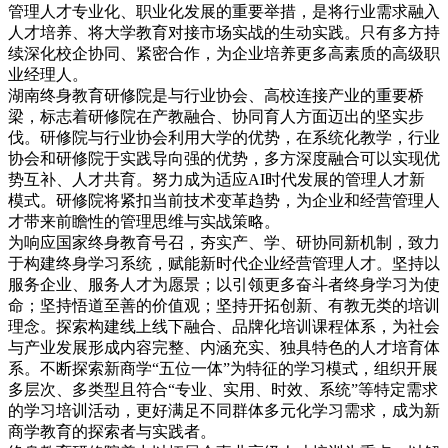
管理人才专业化、职业化发展的重要举措，是将行业需求融入
人才培养、将大学教育对接市场实战的生动实践。只有多方持
续深化校企协同、紧密合作，为企业培养更多高素质的高级职
业经理人。
湖南终身教育研修院是与行业协会、高校连接产业的重要桥
梁，标志着研修院在产教融合、协同育人方面迈出的坚实步
伐。研修院与行业协会利用大学的优势，在系统化教学，行业
协会和研修院于实践导向强的优势，多方深度融合可以实现优
势互补、人才共育。努力成为适应AI时代发展的管理人才新
模式。研修院将紧扣当前技术变革趋势，为企业和经营管理人
才带来前瞻性的管理思维与实战策略。
为响应国家终身教育号召，夯实产、学、研协同新机制，致力
于构建终身学习系统，赋能新时代企业经营管理人才。坚持以
服务企业、服务人才为愿景；以引领更多奋斗者终身学习为使
命；坚持悟道至善的价值观；坚持开拓创新、有教无类的培训
理念。探索构建线上线下融合、品牌化培训课程体系，为社会
与产业发展形成内容完整、内涵充实、独具特色的人才培育体
系。不断探索新商学“五位一体”为特征的学习模式，组织开展
多层次、多类型且符合“专业、实用、时效、系统”等特定需求
的学习培训活动，更好满足不同群体多元化学习需求，成为新
商学教育的探索者与实践者。