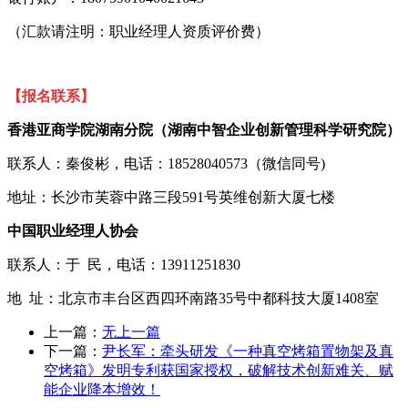
（汇款请注明：职业经理人资质评价费）
【报名联系】
香港亚商学院湖南分院（湖南中智企业创新管理科学研究院）
联系人：秦俊彬，电话：
18528040573（微信同号)
地址：长沙市芙蓉中路三段
591号英维创新大厦七楼
中国职业经理人协会
联系人：于
民，电话：
13911251830
地
址：北京市丰台区西四环南路
35号中都科技大厦1408室
上一篇：
无上一篇
下一篇：
尹长军：牵头研发《一种真空烤箱置物架及真
空烤箱》发明专利获国家授权，破解技术创新难关、赋
能企业降本增效！